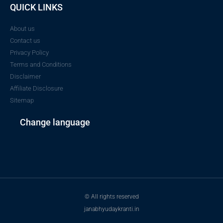
QUICK LINKS
About us
Contact us
Privacy Policy
Terms and Conditions
Disclaimer
Affiliate Disclosure
Sitemap
Change language
© All rights reserved
janabhyudaykranti.in