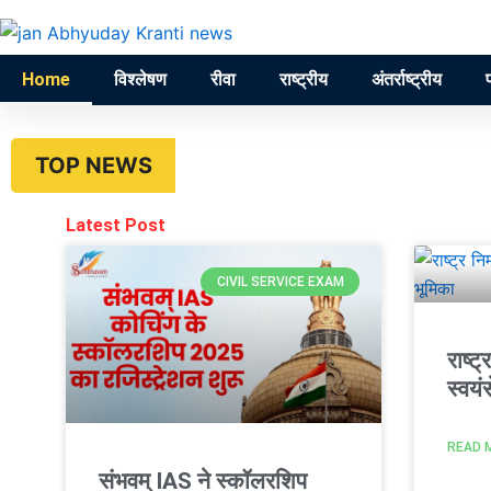
Skip
to
content
Home
विश्लेषण
रीवा
राष्ट्रीय
अंतर्राष्ट्रीय
TOP NEWS
Latest Post
CIVIL SERVICE EXAM
राष्ट्
स्वय
READ 
संभवम् IAS ने स्कॉलरशिप