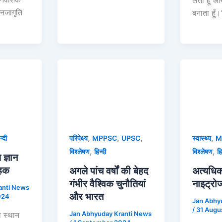
लेता हूँ औ
नजागृति
बनाता हूँ
,
,
,
,
न्दी
परिपेक्ष्य
MPPSC
UPSC
स्वास्थ्य
M
,
,
विश्लेषण
हिन्दी
विश्लेषण
हि
 ज्ञान
ाहक
अगले पांच वर्षों की बेहद
अत्यधिक
गंभीर वैश्विक चुनौतियां
नाइट्रो
anti News
और भारत
024
Jan Abhy
/
31 Augu
Jan Abhyuday Kranti News
ा स्थान