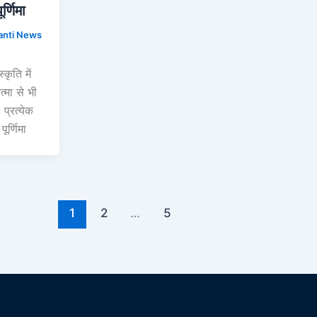
ूर्णिमा
anti News
कृति में
त्मा से भी
प्रत्येक
ूर्णिमा
1
2
…
5