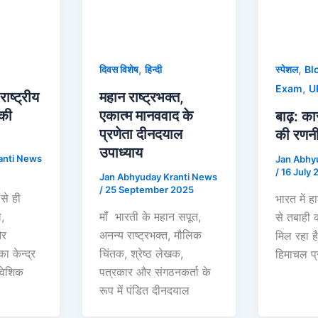
,
,
दिवस विशेष
हिन्दी
स्पेशल
Bl
,
Exam
U
 राष्ट्रीय
महान राष्ट्रभक्त,
 की
एकात्म मानववाद के
बाढ़: का
प्रणेता दीनदयाल
की रणन
उपाध्याय
anti News
Jan Abhy
/
16 July 
Jan Abhyuday Kranti News
/
25 September 2025
से ही
भारत में हा
,
मॉं‌ ‌ भारती के महान सपूत,
से तबाही 
और
अनन्य राष्ट्रभक्त, मौलिक
मिल रहा है
ा केन्द्र
चिंतक, श्रेष्ठ लेखक,
हिमाचल प
िवेशिक
पत्रकार और संगठनकर्ता के
रूप में पंडित दीनदयाल