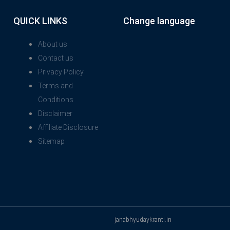
QUICK LINKS
Change language
About us
Contact us
Privacy Policy
Terms and
Conditions
Disclaimer
Affiliate Disclosure
Sitemap
janabhyudaykranti.in