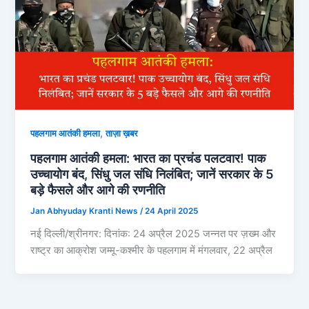
,
पहलगाम आतंकी हमला
ताज़ा ख़बर
पहलगाम आतंकी हमला: भारत का प्रचंड पलटवार! पाक
उच्चायोग बंद, सिंधु जल संधि निलंबित; जानें सरकार के 5
बड़े फैसले और आगे की रणनीति
Jan Abhyuday Kranti News
/
24 April 2025
नई दिल्ली/श्रीनगर: दिनांक: 24 अप्रैल 2025 जन्नत पर ज़ख्म और
राष्ट्र का आक्रोश जम्मू-कश्मीर के पहलगाम में मंगलवार, 22 अप्रैल