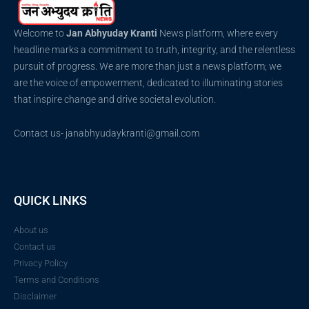
Welcome to
Jan Abhyuday Kranti
News platform, where every
headline marks a commitment to truth, integrity, and the relentless
pursuit of progress. We are more than just a news platform; we
are the voice of empowerment, dedicated to illuminating stories
that inspire change and drive societal evolution.
Contact us- janabhyudaykranti@gmail.com
QUICK LINKS
About us
Contact us
Privacy Policy
Terms and Conditions
Disclaimer