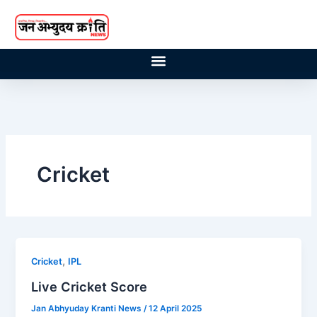
Skip
to
content
Cricket
,
Cricket
IPL
Live Cricket Score
Jan Abhyuday Kranti News
/
12 April 2025