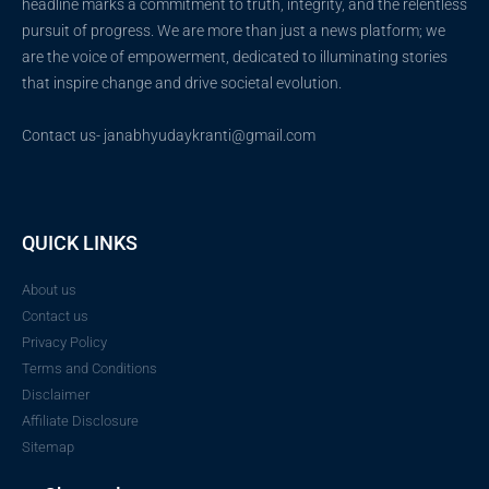
headline marks a commitment to truth, integrity, and the relentless
pursuit of progress. We are more than just a news platform; we
are the voice of empowerment, dedicated to illuminating stories
that inspire change and drive societal evolution.
Contact us- janabhyudaykranti@gmail.com
QUICK LINKS
About us
Contact us
Privacy Policy
Terms and Conditions
Disclaimer
Affiliate Disclosure
Sitemap