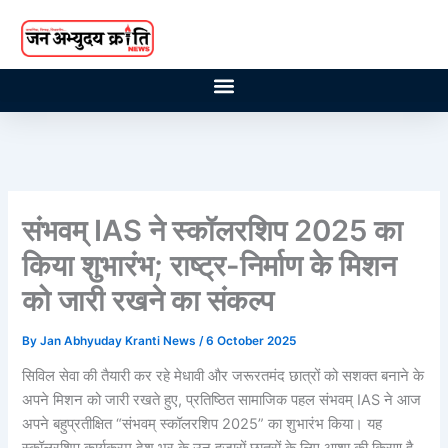
Skip
to
content
संभवम् IAS ने स्कॉलरशिप 2025 का
किया शुभारंभ; राष्ट्र-निर्माण के मिशन
को जारी रखने का संकल्प
By
Jan Abhyuday Kranti News
/
6 October 2025
सिविल सेवा की तैयारी कर रहे मेधावी और जरूरतमंद छात्रों को सशक्त बनाने के
अपने मिशन को जारी रखते हुए, प्रतिष्ठित सामाजिक पहल संभवम् IAS ने आज
अपने बहुप्रतीक्षित “संभवम् स्कॉलरशिप 2025” का शुभारंभ किया। यह