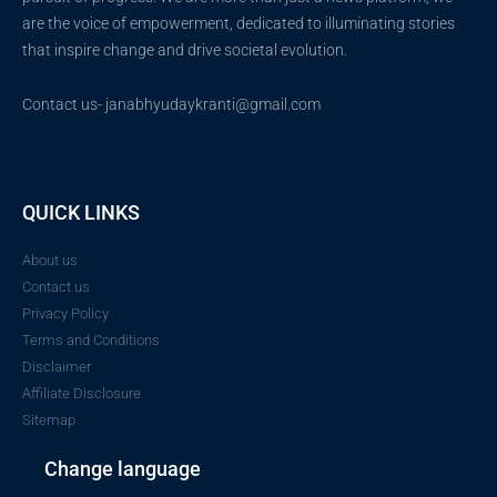
are the voice of empowerment, dedicated to illuminating stories
that inspire change and drive societal evolution.
Contact us- janabhyudaykranti@gmail.com
QUICK LINKS
About us
Contact us
Privacy Policy
Terms and Conditions
Disclaimer
Affiliate Disclosure
Sitemap
Change language