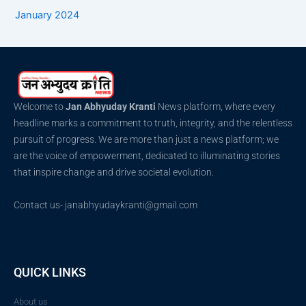
January 2024
Welcome to
Jan Abhyuday Kranti
News platform, where every
headline marks a commitment to truth, integrity, and the relentless
pursuit of progress. We are more than just a news platform; we
are the voice of empowerment, dedicated to illuminating stories
that inspire change and drive societal evolution.
Contact us- janabhyudaykranti@gmail.com
QUICK LINKS
About us